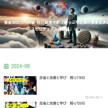
借金5000万円突破 自己破産寸前「崖っぷち社長の借金返済&
スピリチュアル探訪記」
2024-08
反省と改善と学び 残り719日
人生について
2024.08.11
反省と改善と学び 残り720日
反省 学び ノルマ