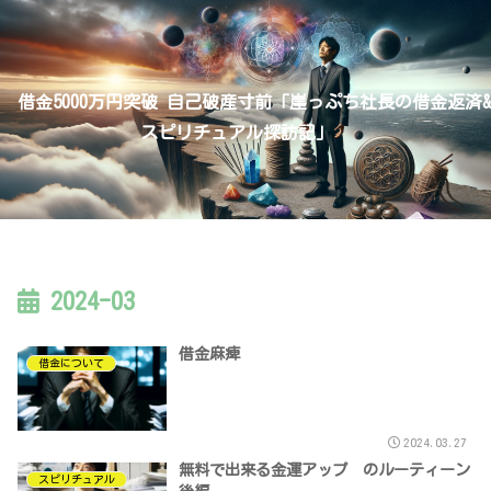
借金5000万円突破 自己破産寸前「崖っぷち社長の借金返済&
スピリチュアル探訪記」
2024-03
借金麻痺
借金について
2024.03.27
無料で出来る金運アップ のルーティーン
スピリチュアル