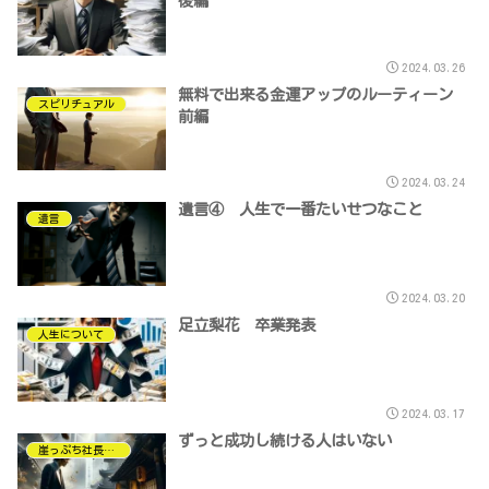
後編
2024.03.26
無料で出来る金運アップのルーティーン
スピリチュアル
前編
2024.03.24
遺言④ 人生で一番たいせつなこと
遺言
2024.03.20
足立梨花 卒業発表
人生について
2024.03.17
ずっと成功し続ける人はいない
崖っぷち社長について