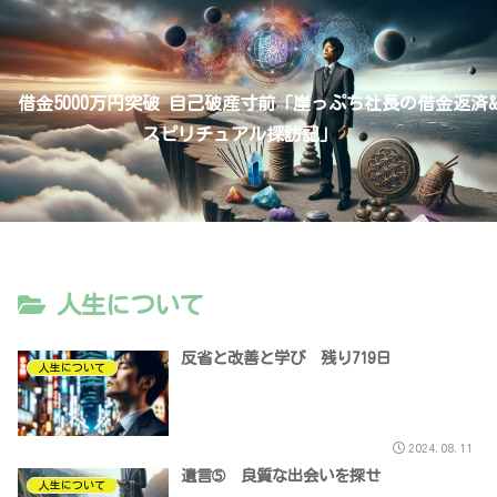
借金5000万円突破 自己破産寸前「崖っぷち社長の借金返済&
スピリチュアル探訪記」
人生について
反省と改善と学び 残り719日
人生について
2024.08.11
遺言➄ 良質な出会いを探せ
人生について