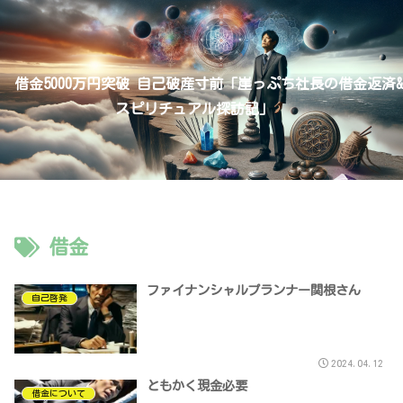
借金5000万円突破 自己破産寸前「崖っぷち社長の借金返済&
スピリチュアル探訪記」
借金
ファイナンシャルプランナー関根さん
自己啓発
2024.04.12
ともかく現金必要
借金について