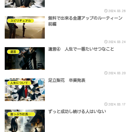
2024.03.26
無料で出来る金運アップのルーティーン
スピリチュアル
前編
2024.03.24
遺言④ 人生で一番たいせつなこと
遺言
2024.03.20
足立梨花 卒業発表
人生について
2024.03.17
ずっと成功し続ける人はいない
崖っぷち社長について