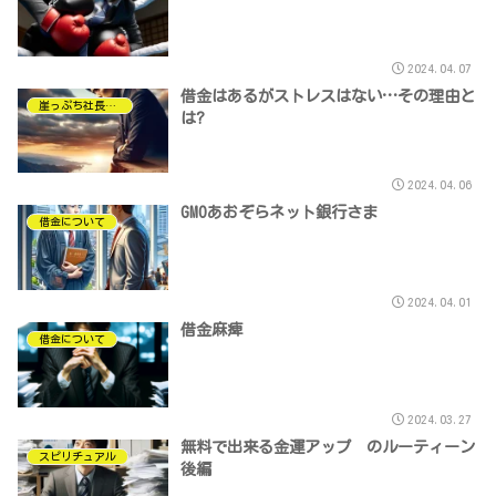
2024.04.07
借金はあるがストレスはない…その理由と
崖っぷち社長について
は?
2024.04.06
GMOあおぞらネット銀行さま
借金について
2024.04.01
借金麻痺
借金について
2024.03.27
無料で出来る金運アップ のルーティーン
スピリチュアル
後編